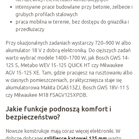
intensywne prace budowlane przy betonie, żelbecie i
grubych profilach stalowych
praca mobilna w terenie, bez dostępu do gniazdka i
przedłużaczy
Przy okazjonalnych zadaniach wystarczy 720–900 W albo
akumulator 18 V z dobrą elektroniką. Do cięższych zadań
warto wybrać modele 1400–1700 W, jak Bosch GWS 14-
125 S, Metabo WEV 15-125 QUICK HT czy Milwaukee
AGV 15-125 XE. Tam, gdzie pracujesz na rusztowaniu albo
w ciasnych pomieszczeniach, praktyczniejsza staje się
akumulatorowa Makita DGA513ZJ, Bosch GWS 18V-11 S
czy Milwaukee M18 FSAGV125XPDB.
Jakie funkcje podnoszą komfort i
bezpieczeństwo?
Nowsze konstrukcje mają coraz więcej elektroniki. W
dobrze dobranej
szlifierce kątowej 125 mm
warto