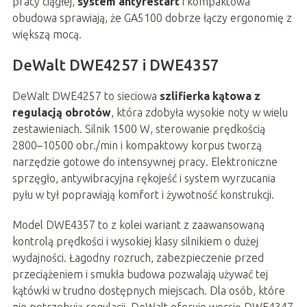
pracy ciągłej,
system antyrestart
i kompaktowa
obudowa sprawiają, że GA5100 dobrze łączy ergonomię z
większą mocą.
DeWalt DWE4257 i DWE4357
DeWalt DWE4257 to sieciowa
szlifierka kątowa z
regulacją obrotów
, która zdobyła wysokie noty w wielu
zestawieniach. Silnik 1500 W, sterowanie prędkością
2800–10500 obr./min i kompaktowy korpus tworzą
narzędzie gotowe do intensywnej pracy. Elektroniczne
sprzęgło, antywibracyjna rękojeść i system wyrzucania
pyłu w tył poprawiają komfort i żywotność konstrukcji.
Model DWE4357 to z kolei wariant z zaawansowaną
kontrolą prędkości i wysokiej klasy silnikiem o dużej
wydajności. Łagodny rozruch, zabezpieczenie przed
przeciążeniem i smukła budowa pozwalają używać tej
kątówki w trudno dostępnych miejscach. Dla osób, które
nie potrzebują regulacji, DeWalt oferuje wersję DWE4347