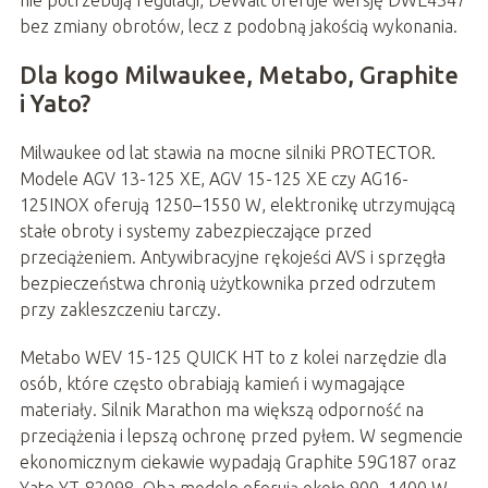
bez zmiany obrotów, lecz z podobną jakością wykonania.
Dla kogo Milwaukee, Metabo, Graphite
i Yato?
Milwaukee od lat stawia na mocne silniki PROTECTOR.
Modele AGV 13-125 XE, AGV 15-125 XE czy AG16-
125INOX oferują 1250–1550 W, elektronikę utrzymującą
stałe obroty i systemy zabezpieczające przed
przeciążeniem. Antywibracyjne rękojeści AVS i sprzęgła
bezpieczeństwa chronią użytkownika przed odrzutem
przy zakleszczeniu tarczy.
Metabo WEV 15-125 QUICK HT to z kolei narzędzie dla
osób, które często obrabiają kamień i wymagające
materiały. Silnik Marathon ma większą odporność na
przeciążenia i lepszą ochronę przed pyłem. W segmencie
ekonomicznym ciekawie wypadają Graphite 59G187 oraz
Yato YT-82098. Oba modele oferują około 900–1400 W