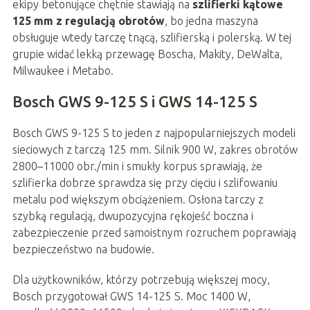
ekipy betonujące chętnie stawiają na
szlifierki kątowe
125 mm z regulacją obrotów
, bo jedna maszyna
obsługuje wtedy tarczę tnącą, szlifierską i polerską. W tej
grupie widać lekką przewagę Boscha, Makity, DeWalta,
Milwaukee i Metabo.
Bosch GWS 9-125 S i GWS 14-125 S
Bosch GWS 9-125 S to jeden z najpopularniejszych modeli
sieciowych z tarczą 125 mm. Silnik 900 W, zakres obrotów
2800–11000 obr./min i smukły korpus sprawiają, że
szlifierka dobrze sprawdza się przy cięciu i szlifowaniu
metalu pod większym obciążeniem. Osłona tarczy z
szybką regulacją, dwupozycyjna rękojeść boczna i
zabezpieczenie przed samoistnym rozruchem poprawiają
bezpieczeństwo na budowie.
Dla użytkowników, którzy potrzebują większej mocy,
Bosch przygotował GWS 14-125 S. Moc 1400 W,