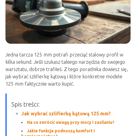
Jedna tarcza 125 mm potrafi przeciąć stalowy profil w
kilka sekund. Jeśli szukasz takiego narzędzia do swojego
warsztatu, dobrze trafiłeś. Z tego poradnika dowiesz się,
jak wybrać szlifierkę kątową i które konkretne modele
125 mm faktycznie warto kupić.
Spis treści:
Jak wybrać szlifierkę kątową 125 mm?
Na co zwrócić uwagę przy mocy i zasilaniu?
Jakie funkcje podnoszą komfort i