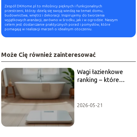
Zespół DKHome.pl to miłośnicy pięknych i funkcjonalnych
przestrzeni, którzy dzielą się swoją wiedzą na temat domu,
budownictwa, wnętrz i dekoracji. Inspirujemy do tworzenia
wyjątkowych aranżacji, zarówno w środku, jak i w ogrodzie. Naszym
celem jest dostarczanie praktycznych porad i pomysłów, które
pomagają w realizacji marzeń o idealnym otoczeniu.
Może Cię również zainteresować
Wagi łazienkowe
ranking – które
modele warto
kupić?
2026-05-21