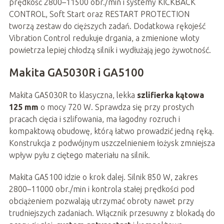
prędkość 2800–11500 obr./min i systemy KICKBACK
CONTROL, Soft Start oraz RESTART PROTECTION
tworzą zestaw do cięższych zadań. Dodatkowa rękojeść
Vibration Control redukuje drgania, a zmienione wloty
powietrza lepiej chłodzą silnik i wydłużają jego żywotność.
Makita GA5030R i GA5100
Makita GA5030R to klasyczna, lekka
szlifierka kątowa
125 mm
o mocy 720 W. Sprawdza się przy prostych
pracach cięcia i szlifowania, ma łagodny rozruch i
kompaktową obudowę, którą łatwo prowadzić jedną ręką.
Konstrukcja z podwójnym uszczelnieniem łożysk zmniejsza
wpływ pyłu z ciętego materiału na silnik.
Makita GA5100 idzie o krok dalej. Silnik 850 W, zakres
2800–11000 obr./min i kontrola stałej prędkości pod
obciążeniem pozwalają utrzymać obroty nawet przy
trudniejszych zadaniach. Włącznik przesuwny z blokadą do