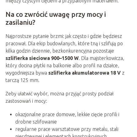
między czystym cięciem a przypalonym materiałem.
Na co zwrócić uwagę przy mocy i
zasilaniu?
Najprostsze pytanie brzmi: jak często i gdzie będziesz
pracował. Dla ekip budowlanych, które tną i szlifują po
kilka godzin dziennie, bezkonkurencyjna pozostaje
szlifierka sieciowa 900–1500 W
. Dla majsterkowicza,
który docina płytki na balkonie albo profil na działce,
wygodniejsza bywa
szlifierka akumulatorowa 18 V
z
tarczą 125 mm.
Żeby ułatwić wybór, można przyjąć prosty podział
zastosowań i mocy:
okazjonalne prace domowe, lekkie cięcie profili i
drobne szlifowanie
regularne prace warsztatowe przy metalu, stali
nierdzewnej i elementach konstrukcyjnych