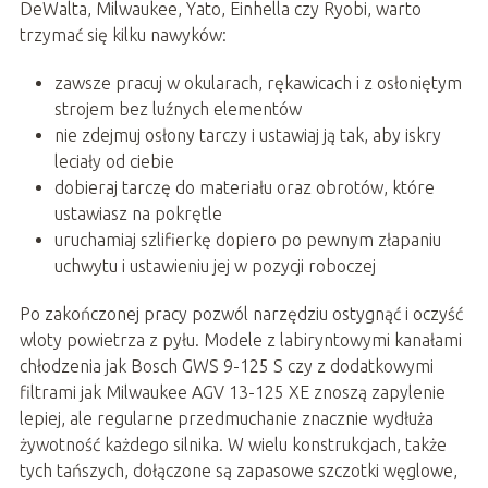
DeWalta, Milwaukee, Yato, Einhella czy Ryobi, warto
trzymać się kilku nawyków:
zawsze pracuj w okularach, rękawicach i z osłoniętym
strojem bez luźnych elementów
nie zdejmuj osłony tarczy i ustawiaj ją tak, aby iskry
leciały od ciebie
dobieraj tarczę do materiału oraz obrotów, które
ustawiasz na pokrętle
uruchamiaj szlifierkę dopiero po pewnym złapaniu
uchwytu i ustawieniu jej w pozycji roboczej
Po zakończonej pracy pozwól narzędziu ostygnąć i oczyść
wloty powietrza z pyłu. Modele z labiryntowymi kanałami
chłodzenia jak Bosch GWS 9-125 S czy z dodatkowymi
filtrami jak Milwaukee AGV 13-125 XE znoszą zapylenie
lepiej, ale regularne przedmuchanie znacznie wydłuża
żywotność każdego silnika. W wielu konstrukcjach, także
tych tańszych, dołączone są zapasowe szczotki węglowe,