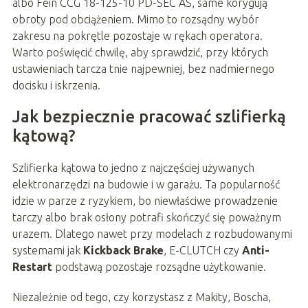
albo Fein CCG 18-125-10 PD-SEC AS, same korygują
obroty pod obciążeniem. Mimo to rozsądny wybór
zakresu na pokrętle pozostaje w rękach operatora.
Warto poświęcić chwilę, aby sprawdzić, przy których
ustawieniach tarcza tnie najpewniej, bez nadmiernego
docisku i iskrzenia.
Jak bezpiecznie pracować szlifierką
kątową?
Szlifierka kątowa to jedno z najczęściej używanych
elektronarzędzi na budowie i w garażu. Ta popularność
idzie w parze z ryzykiem, bo niewłaściwe prowadzenie
tarczy albo brak osłony potrafi skończyć się poważnym
urazem. Dlatego nawet przy modelach z rozbudowanymi
systemami jak
Kickback Brake
, E-CLUTCH czy
Anti-
Restart
podstawą pozostaje rozsądne użytkowanie.
Niezależnie od tego, czy korzystasz z Makity, Boscha,