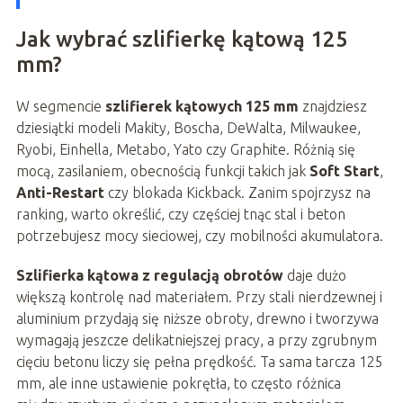
Jak wybrać szlifierkę kątową 125
mm?
W segmencie
szlifierek kątowych 125 mm
znajdziesz
dziesiątki modeli Makity, Boscha, DeWalta, Milwaukee,
Ryobi, Einhella, Metabo, Yato czy Graphite. Różnią się
mocą, zasilaniem, obecnością funkcji takich jak
Soft Start
,
Anti-Restart
czy blokada Kickback. Zanim spojrzysz na
ranking, warto określić, czy częściej tnąc stal i beton
potrzebujesz mocy sieciowej, czy mobilności akumulatora.
Szlifierka kątowa z regulacją obrotów
daje dużo
większą kontrolę nad materiałem. Przy stali nierdzewnej i
aluminium przydają się niższe obroty, drewno i tworzywa
wymagają jeszcze delikatniejszej pracy, a przy zgrubnym
cięciu betonu liczy się pełna prędkość. Ta sama tarcza 125
mm, ale inne ustawienie pokrętła, to często różnica