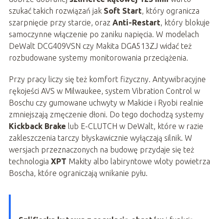
szukać takich rozwiązań jak
Soft Start
, który ogranicza
szarpnięcie przy starcie, oraz
Anti-Restart
, który blokuje
samoczynne włączenie po zaniku napięcia. W modelach
DeWalt DCG409VSN czy Makita DGA513ZJ widać też
rozbudowane systemy monitorowania przeciążenia.
Przy pracy liczy się też komfort fizyczny. Antywibracyjne
rękojeści AVS w Milwaukee, system Vibration Control w
Boschu czy gumowane uchwyty w Makicie i Ryobi realnie
zmniejszają zmęczenie dłoni. Do tego dochodzą systemy
Kickback Brake
lub E-CLUTCH w DeWalt, które w razie
zakleszczenia tarczy błyskawicznie wyłączają silnik. W
wersjach przeznaczonych na budowę przydaje się też
technologia
XPT
Makity albo labiryntowe wloty powietrza
Boscha, które ograniczają wnikanie pyłu.