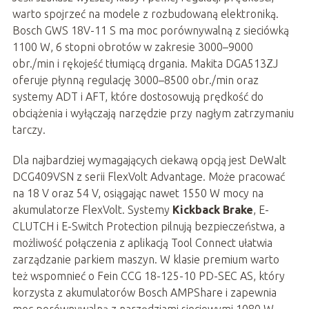
warto spojrzeć na modele z rozbudowaną elektroniką.
Bosch GWS 18V-11 S ma moc porównywalną z sieciówką
1100 W, 6 stopni obrotów w zakresie 3000–9000
obr./min i rękojeść tłumiącą drgania. Makita DGA513ZJ
oferuje płynną regulację 3000–8500 obr./min oraz
systemy ADT i AFT, które dostosowują prędkość do
obciążenia i wyłączają narzędzie przy nagłym zatrzymaniu
tarczy.
Dla najbardziej wymagających ciekawą opcją jest DeWalt
DCG409VSN z serii FlexVolt Advantage. Może pracować
na 18 V oraz 54 V, osiągając nawet 1550 W mocy na
akumulatorze FlexVolt. Systemy
Kickback Brake
, E-
CLUTCH i E-Switch Protection pilnują bezpieczeństwa, a
możliwość połączenia z aplikacją Tool Connect ułatwia
zarządzanie parkiem maszyn. W klasie premium warto
też wspomnieć o Fein CCG 18-125-10 PD-SEC AS, który
korzysta z akumulatorów Bosch AMPShare i zapewnia
moc porównywalną z narzędziami sieciowymi 1080 W.