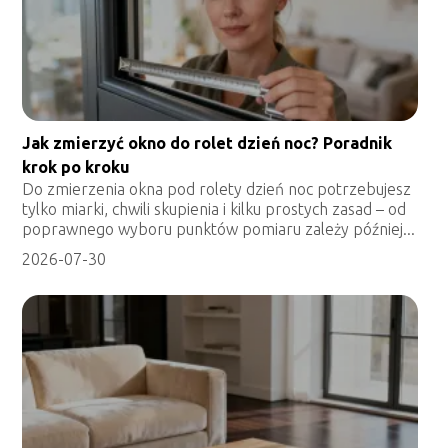
Jak zmierzyć okno do rolet dzień noc? Poradnik
krok po kroku
Do zmierzenia okna pod rolety dzień noc potrzebujesz
tylko miarki, chwili skupienia i kilku prostych zasad – od
poprawnego wyboru punktów pomiaru zależy później...
2026-07-30