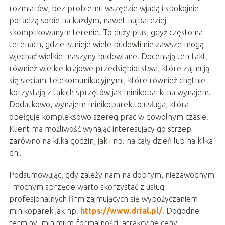
rozmiarów, bez problemu wszędzie wjadą i spokojnie
poradzą sobie na każdym, nawet najbardziej
skomplikowanym terenie. To duży plus, gdyż często na
terenach, gdzie istnieje wiele budowli nie zawsze mogą
wjechać wielkie maszyny budowlane. Doceniają ten fakt,
również wielkie krajowe przedsiębiorstwa, które zajmują
się sieciami telekomunikacyjnymi, które również chętnie
korzystają z takich sprzętów jak minikoparki na wynajem.
Dodatkowo, wynajem minikoparek to usługa, która
obełguje kompleksowo szereg prac w dowolnym czasie.
Klient ma możliwość wynająć interesujący go strzep
zarówno na kilka godzin, jak i np. na cały dzień lub na kilka
dni.
Podsumowując, gdy zależy nam na dobrym, niezawodnym
i mocnym sprzęcie warto skorzystać z usług
profesjonalnych firm zajmujących się wypożyczaniem
minikoparek jak np.
https://www.drial.pl/
. Dogodne
terminy, minimum formalności, atrakcyjne ceny,