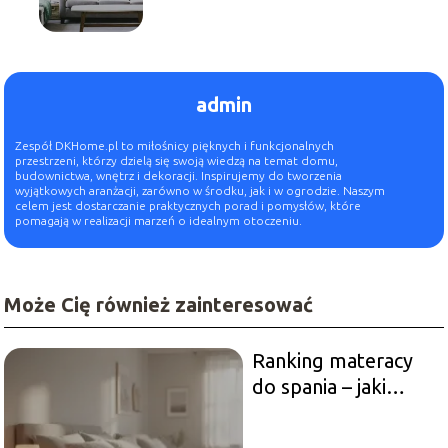
admin
Zespół DKHome.pl to miłośnicy pięknych i funkcjonalnych
przestrzeni, którzy dzielą się swoją wiedzą na temat domu,
budownictwa, wnętrz i dekoracji. Inspirujemy do tworzenia
wyjątkowych aranżacji, zarówno w środku, jak i w ogrodzie. Naszym
celem jest dostarczanie praktycznych porad i pomysłów, które
pomagają w realizacji marzeń o idealnym otoczeniu.
Może Cię również zainteresować
Ranking materacy
do spania – jaki
materac wybrać?