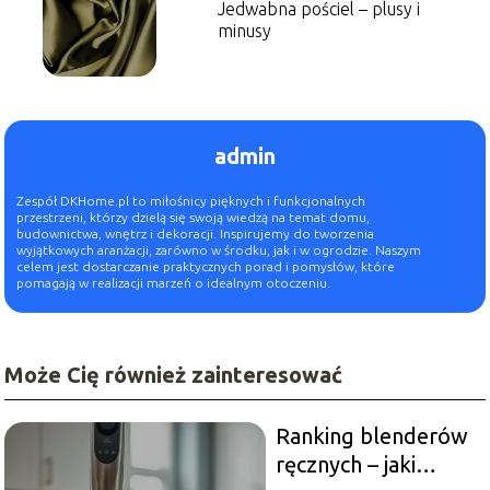
Jedwabna pościel – plusy i
minusy
admin
Zespół DKHome.pl to miłośnicy pięknych i funkcjonalnych
przestrzeni, którzy dzielą się swoją wiedzą na temat domu,
budownictwa, wnętrz i dekoracji. Inspirujemy do tworzenia
wyjątkowych aranżacji, zarówno w środku, jak i w ogrodzie. Naszym
celem jest dostarczanie praktycznych porad i pomysłów, które
pomagają w realizacji marzeń o idealnym otoczeniu.
Może Cię również zainteresować
Ranking blenderów
ręcznych – jaki