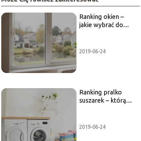
Ranking okien –
jakie wybrać do
domu i mieszkania?
2019-06-24
Ranking pralko
suszarek – którą
pralko suszarkę
wybrać?
2019-06-24