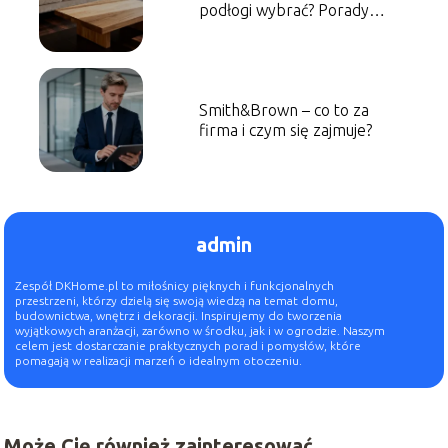
podłogi wybrać? Porady
aranżacyjne
Smith&Brown – co to za
firma i czym się zajmuje?
admin
Zespół DKHome.pl to miłośnicy pięknych i funkcjonalnych
przestrzeni, którzy dzielą się swoją wiedzą na temat domu,
budownictwa, wnętrz i dekoracji. Inspirujemy do tworzenia
wyjątkowych aranżacji, zarówno w środku, jak i w ogrodzie. Naszym
celem jest dostarczanie praktycznych porad i pomysłów, które
pomagają w realizacji marzeń o idealnym otoczeniu.
Może Cię również zainteresować