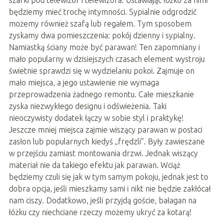
będziemy mieć trochę intymności. Sypialnie odgrodzić
możemy również szafą lub regałem. Tym sposobem
zyskamy dwa pomieszczenia: pokój dzienny i sypialny.
Namiastką ściany może być parawan! Ten zapomniany i
mało popularny w dzisiejszych czasach element wystroju
świetnie sprawdzi się w wydzielaniu pokoi. Zajmuje on
mało miejsca, a jego ustawienie nie wymaga
przeprowadzenia żadnego remontu. Całe mieszkanie
zyska niezwykłego designu i odświeżenia. Taki
nieoczywisty dodatek łączy w sobie styl i praktykę!
Jeszcze mniej miejsca zajmie wiszący parawan w postaci
zasłon lub popularnych kiedyś „frędzli”. Były zawieszane
w przejściu zamiast montowania drzwi. Jednak wiszący
materiał nie da takiego efektu jak parawan. Wciąż
będziemy czuli się jak w tym samym pokoju, jednak jest to
dobra opcja, jeśli mieszkamy sami i nikt nie będzie zakłócał
nam ciszy. Dodatkowo, jeśli przyjdą goście, bałagan na
łóżku czy niechciane rzeczy możemy ukryć za kotarą!