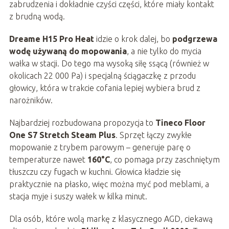
zabrudzenia i dokładnie czyści części, które miały kontakt
z brudną wodą.
Dreame H15 Pro Heat
idzie o krok dalej, bo
podgrzewa
wodę używaną do mopowania
, a nie tylko do mycia
wałka w stacji. Do tego ma wysoką siłę ssącą (również w
okolicach 22 000 Pa) i specjalną ściągaczkę z przodu
głowicy, która w trakcie cofania lepiej wybiera brud z
narożników.
Najbardziej rozbudowana propozycja to
Tineco Floor
One S7 Stretch Steam Plus
. Sprzęt łączy zwykłe
mopowanie z trybem parowym – generuje parę o
temperaturze nawet
160°C
, co pomaga przy zaschniętym
tłuszczu czy fugach w kuchni. Głowica kładzie się
praktycznie na płasko, więc można myć pod meblami, a
stacja myje i suszy wałek w kilka minut.
Dla osób, które wolą markę z klasycznego AGD, ciekawą