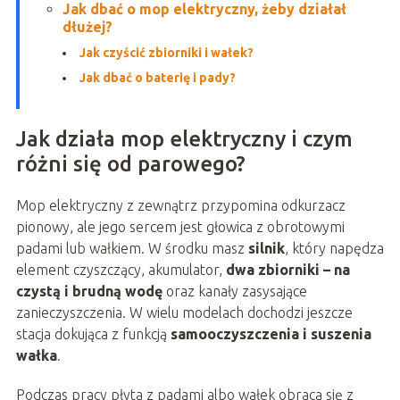
Jak dbać o mop elektryczny, żeby działał
dłużej?
Jak czyścić zbiorniki i wałek?
Jak dbać o baterię i pady?
Jak działa mop elektryczny i czym
różni się od parowego?
Mop elektryczny z zewnątrz przypomina odkurzacz
pionowy, ale jego sercem jest głowica z obrotowymi
padami lub wałkiem. W środku masz
silnik
, który napędza
element czyszczący, akumulator,
dwa zbiorniki – na
czystą i brudną wodę
oraz kanały zasysające
zanieczyszczenia. W wielu modelach dochodzi jeszcze
stacja dokująca z funkcją
samooczyszczenia i suszenia
wałka
.
Podczas pracy płyta z padami albo wałek obraca się z