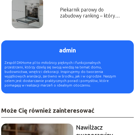
Piekarnik parowy do
zabudowy ranking – który
model wybrać?
admin
Zespół DKHome.pl to miłośnicy pięknych i funkcjonalnych
przestrzeni, którzy dzielą się swoją wiedzą na temat domu,
budownictwa, wnętrz i dekoracji. Inspirujemy do tworzenia
wyjątkowych aranżacji, zarówno w środku, jak i w ogrodzie. Naszym
celem jest dostarczanie praktycznych porad i pomysłów, które
pomagają w realizacji marzeń o idealnym otoczeniu.
Może Cię również zainteresować
Nawilżacz