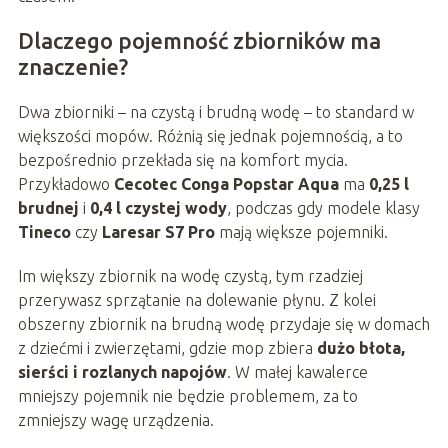
Dlaczego pojemność zbiorników ma
znaczenie?
Dwa zbiorniki – na czystą i brudną wodę – to standard w
większości mopów. Różnią się jednak pojemnością, a to
bezpośrednio przekłada się na komfort mycia.
Przykładowo
Cecotec Conga Popstar Aqua
ma
0,25 l
brudnej
i
0,4 l czystej wody
, podczas gdy modele klasy
Tineco
czy
Laresar S7 Pro
mają większe pojemniki.
Im większy zbiornik na wodę czystą, tym rzadziej
przerywasz sprzątanie na dolewanie płynu. Z kolei
obszerny zbiornik na brudną wodę przydaje się w domach
z dziećmi i zwierzętami, gdzie mop zbiera
dużo błota,
sierści i rozlanych napojów
. W małej kawalerce
mniejszy pojemnik nie będzie problemem, za to
zmniejszy wagę urządzenia.