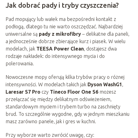
Jak dobrać pady i tryby czyszczenia?
Pad mopujący lub wałek ma bezpośredni kontakt z
podłogą, dlatego tu nie warto oszczędzać. Najbardziej
uniwersalne są
pady z mikrofibry
– delikatne dla paneli,
a jednocześnie dobrze zbierające kurz i piasek. W wielu
modelach, jak
TEESA Power Clean
, dostajesz dwa
rodzaje nakładek: do intensywnego mycia i do
polerowania.
Nowoczesne mopy oferują kilka trybów pracy o różnej
intensywności. W modelach takich jak
Dyson WashG1
,
Laresar S7 Pro
czy
Tineco Floor One S6
możesz
przełączać się między delikatnym odświeżeniem,
standardowym myciem i trybem turbo na zaschnięty
brud. To szczególnie wygodne, gdy w jednym mieszkaniu
masz zarówno panele, jak i gres w kuchni.
Przy wyborze warto zwrócić uwagę, czy: