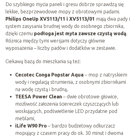
Do szybkiego mycia paneli i gresu dobrze sprawdzą się
lekkie, bezprzewodowe mopy z obrotowymi padami.
Philips OneUp XV5113/11 i XV5113/01
mają dwa pady i
system zasysania brudnej wody do osobnego zbiornika,
dzięki czemu
podłoga jest myta zawsze czystą wodą
.
Różnica między tymi wersjami dotyczy głównie
wyposażenia – liczby padów i dodatków w zestawie.
Ciekawą bazą do mieszkania są też:
Cecotec Conga Popstar Aqua
– mop z natryskiem
wody i regulacją strumienia, z osobnymi zbiornikami
na wodę czystą i brudną,
TEESA Power Clean
– dwie obrotowe głowice,
możliwość założenia ściereczek czyszczących lub
woskujących, podświetlenie LED przydatne pod
meblami,
iLife W90 Pro
– bardzo budżetowy odkurzacz
mopujący z czasem pracy do ok. 30 minut i dwoma