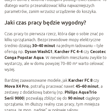
dlatego warto przeanalizować kilka najważniejszych
parametrów, zanim wrzucisz urządzenie do koszyka.
Jaki czas pracy będzie wygodny?
Czas pracy to pierwsza rzecz, która daje o sobie znać po
kilku sprzątaniach. Bezprzewodowe mopy elektryczne
średnio działają
30–40 minut
na jednym ładowaniu – tyle
oferują np.
Dyson WashG1
,
Karcher FC 4-4
czy
Cecotec
Conga Popstar Aqua
. W niewielkim mieszkaniu zwykle to
wystarczy, ale w domu powyżej 70–80 m² warto celować
wyżej.
Bardziej zaawansowane modele, jak
Karcher FC 8
czy
Mova X4 Pro
, potrafią pracować nawet
45–60 minut
, a
zestawy z dodatkową baterią (np.
Philips AquaTrio
Serii 9000
) pozwalają zbliżyć się do
90 minut
ciągłego
sprzątania. Im dłuższy realny czas pracy, tym mniejsza
szansa, że mop „padnie” w połowie salonu.