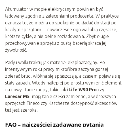
Akumulator w mopie elektrycznym powinien być
ładowany zgodnie z zaleceniami producenta. W praktyce
oznacza to, że można go spokojnie odkładać do stacji po
każdym sprzątaniu – nowoczesne ogniwa lubią częstsze,
krótsze cykle, a nie pełne rozładowania. Zbyt długie
przechowywanie sprzętu z pustą baterią skraca jej
żywotność.
Pady i wałki traktuj jak materiał eksploatacyjny. Po
intensywnym roku pracy mikrofibra zaczyna gorzej
zbierać brud, włókna się spłaszczają, a czasem pojawia się
stały zapach. Wtedy najlepiej po prostu wymienić element
na nowy. Tanie mopy, takie jak
iLife W90 Pro
czy
Laresar M5
, mają tanie części zamienne, a w droższych
sprzętach Tineco czy Karcherze dostępność akcesoriów
też jest szeroka.
FAQ – najczęściej zadawane pytania