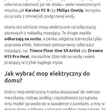
odwrotna zależność już nie działa – wiele nowoczesnych
mopów, jak
Karcher FC 8
czy
Philips OneUp
, korzysta
po prostu z zimnej lub podgrzanej wody.
Warto też odróżnić mopy elektryczne od odkurzaczy
pionowych z nakładką mopującą. Te drugie zwykle
odkurzają na sucho
, a cienka, wilgotna ściereczka tylko
poprawia efekt. Natomiast pełnoprawny odkurzacz
mopujący, np.
Tineco Floor One S9 Artist
czy
Dreame
H15 Pro Heat
, ma osobne zbiorniki na wodę i wałek
pracujący w trybie ciągłego mycia.
Jak wybrać mop elektryczny do
domu?
Dobry mop elektryczny trzeba dopasować do metrażu
mieszkania, rodzaju podłóg i częstotliwości sprzątania.
Inny model sprawdzi się w kawalerce z panelami, a inny w
dużym domu z kilkoma rodzajami podłóg i zwierzakami. To