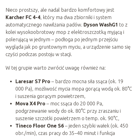
Nieco prostszy, ale nadal bardzo komfortowy jest
Karcher FC 4-4
, który ma dwa zbiorniki i system
automatycznego nawilżania padów.
Dyson WashG1
to z
kolei wysokoobrotowy mop z elektroszczotką myjącą i
polerującą w jednym – podłoga po jednym przejściu
wygląda jak po gruntownym myciu, a urządzenie samo się
czyści podczas postoju w stacji.
W tej grupie warto zwrócić uwagę również na:
Laresar S7 Pro
– bardzo mocna siła ssąca (ok. 19
000 Pa), możliwość mycia mopa gorącą wodą ok. 80°C
i suszenia gorącym powietrzem,
Mova X4 Pro
– moc ssąca do 20 000 Pa,
podgrzewanie wody do ok. 80°C przy zraszaniu i
suszenie szczotki powietrzem o temp. ok. 90°C,
Tineco Floor One S6
– jeden szybki wałek (ok. 450
obr./min), czas pracy do 35–40 minut i funkcja