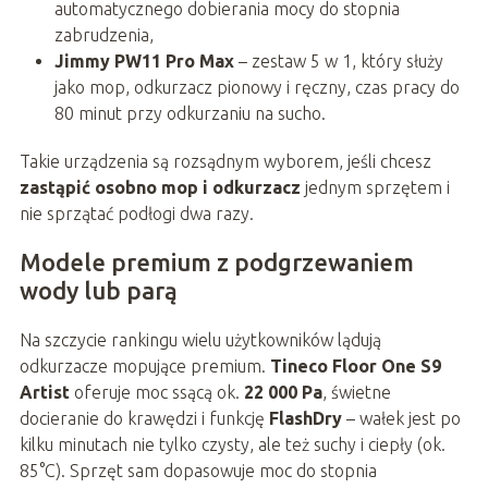
automatycznego dobierania mocy do stopnia
zabrudzenia,
Jimmy PW11 Pro Max
– zestaw 5 w 1, który służy
jako mop, odkurzacz pionowy i ręczny, czas pracy do
80 minut przy odkurzaniu na sucho.
Takie urządzenia są rozsądnym wyborem, jeśli chcesz
zastąpić osobno mop i odkurzacz
jednym sprzętem i
nie sprzątać podłogi dwa razy.
Modele premium z podgrzewaniem
wody lub parą
Na szczycie rankingu wielu użytkowników lądują
odkurzacze mopujące premium.
Tineco Floor One S9
Artist
oferuje moc ssącą ok.
22 000 Pa
, świetne
docieranie do krawędzi i funkcję
FlashDry
– wałek jest po
kilku minutach nie tylko czysty, ale też suchy i ciepły (ok.
85°C). Sprzęt sam dopasowuje moc do stopnia