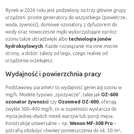
Rynek w 2026 roku jest podzielony na trzy główne grupy
urządzeń: proste generatory do wszystkiego (powietrze,
woda, żywność), domowe ozonatory z dyfuzorem do
wody oraz nowoczesne myjki wykorzystujące oprócz
ozonu także ultradźwięki albo
technologia jonów
hydroksylowych
. Każde rozwiązanie ma inne mocne
strony, a dobór zależy od tego, czego realnie od
urządzenia oczekujesz.
Wydajność i powierzchnia pracy
Podstawowy parametr to wydajność generacji ozonu w
mg/h. Modele typowo „spożywcze”, takie jak
OZ-600
ozonator żywności
czy
Ozonmed OZ-600
, oferują
zwykle 300–400 mg/h, co w zupełności wystarcza do
mycia jednej–dwóch misek warzyw lub porcji mięsa.
Konstrukcje uniwersalne – np.
Wenon MF-308 Pro
–
potrafią obsłużyć również pomieszczenia do ok. 50 m²,