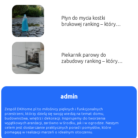
Płyn do mycia kostki
brukowej ranking – który
wybrać?
Piekarnik parowy do
zabudowy ranking – który
model wybrać?
admin
Zespół DKHome.pl to miłośnicy pięknych i funkcjonalnych
przestrzeni, którzy dzielą się swoją wiedzą na temat domu,
budownictwa, wnętrz i dekoracji. Inspirujemy do tworzenia
wyjątkowych aranżacji, zarówno w środku, jak i w ogrodzie. Naszym
celem jest dostarczanie praktycznych porad i pomysłów, które
pomagają w realizacji marzeń o idealnym otoczeniu.