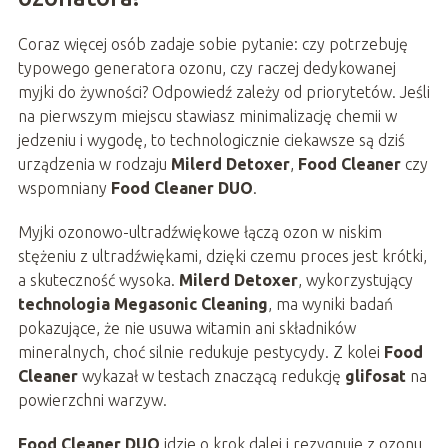
Coraz więcej osób zadaje sobie pytanie: czy potrzebuję
typowego generatora ozonu, czy raczej dedykowanej
myjki do żywności? Odpowiedź zależy od priorytetów. Jeśli
na pierwszym miejscu stawiasz minimalizację chemii w
jedzeniu i wygodę, to technologicznie ciekawsze są dziś
urządzenia w rodzaju
Milerd Detoxer
,
Food Cleaner
czy
wspomniany
Food Cleaner DUO
.
Myjki ozonowo-ultradźwiękowe łączą ozon w niskim
stężeniu z ultradźwiękami, dzięki czemu proces jest krótki,
a skuteczność wysoka.
Milerd Detoxer
, wykorzystujący
technologia Megasonic Cleaning
, ma wyniki badań
pokazujące, że nie usuwa witamin ani składników
mineralnych, choć silnie redukuje pestycydy. Z kolei
Food
Cleaner
wykazał w testach znaczącą redukcję
glifosat
na
powierzchni warzyw.
Food Cleaner DUO
idzie o krok dalej i rezygnuje z ozonu