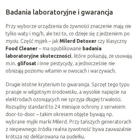
Badania laboratoryjne i gwarancja
Przy wyborze urządzenia do żywności znaczenie mają nie
tylko waty i mg/h, ale też to, co dzieje się z jedzeniem po
myciu. Część myjek – jak
Milerd Detoxer
czy klasyczny
Food Cleaner
– ma opublikowane
badania
laboratoryjne skuteczności
, które pokazują, że usuwają
m.in.
glifosat
i inne pestycydy, a jednocześnie nie
obniżają poziomu witamin w owocach i warzywach.
Drugie istotne kryterium to gwarancja. Sprzęt tego typu
pracuje w wilgotnym środowisku, a wysokie napięcie na
elektrodach ozonujących nie sprzyja długiej trwałości.
Rozsądny standard to 24 miesiące ochrony z serwisem
door-to-door – takim okresem objęte bywają np.
wybrane myjki marki Milerd. Przy tańszych generatorach
z niepewnego źródła realna żywotność bywa zauważalnie
krótsza niż deklarowana na pudełku.