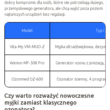
dobry kompromis dla osób, które nie potrzebują dużego,
przemysłowego generatora, ale chcą wyjść poza poziom
najtańszych urządzeń bez regulacji.
Model
Typ i fu
Vita-My VM-MUO-Z
Myjka ultradźwiękowa, dezynfe
Wenon MF-308 Pro
Generator ozonu z jonizacją, p
Ozonmed OZ-600
Ozonator ścienny, 4 programy,
Czy warto rozważyć nowoczesne
myjki zamiast klasycznego
ozonatora?