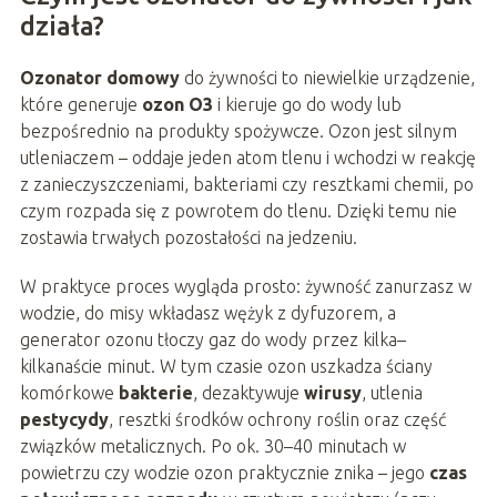
działa?
Ozonator domowy
do żywności to niewielkie urządzenie,
które generuje
ozon O3
i kieruje go do wody lub
bezpośrednio na produkty spożywcze. Ozon jest silnym
utleniaczem – oddaje jeden atom tlenu i wchodzi w reakcję
z zanieczyszczeniami, bakteriami czy resztkami chemii, po
czym rozpada się z powrotem do tlenu. Dzięki temu nie
zostawia trwałych pozostałości na jedzeniu.
W praktyce proces wygląda prosto: żywność zanurzasz w
wodzie, do misy wkładasz wężyk z dyfuzorem, a
generator ozonu tłoczy gaz do wody przez kilka–
kilkanaście minut. W tym czasie ozon uszkadza ściany
komórkowe
bakterie
, dezaktywuje
wirusy
, utlenia
pestycydy
, resztki środków ochrony roślin oraz część
związków metalicznych. Po ok. 30–40 minutach w
powietrzu czy wodzie ozon praktycznie znika – jego
czas