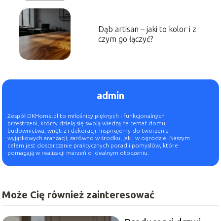
Dąb artisan – jaki to kolor i z
czym go łączyć?
admin
Zespół DKHome.pl to miłośnicy pięknych i funkcjonalnych
przestrzeni, którzy dzielą się swoją wiedzą na temat domu,
budownictwa, wnętrz i dekoracji. Inspirujemy do tworzenia
wyjątkowych aranżacji, zarówno w środku, jak i w ogrodzie. Naszym
celem jest dostarczanie praktycznych porad i pomysłów, które
pomagają w realizacji marzeń o idealnym otoczeniu.
Może Cię również zainteresować