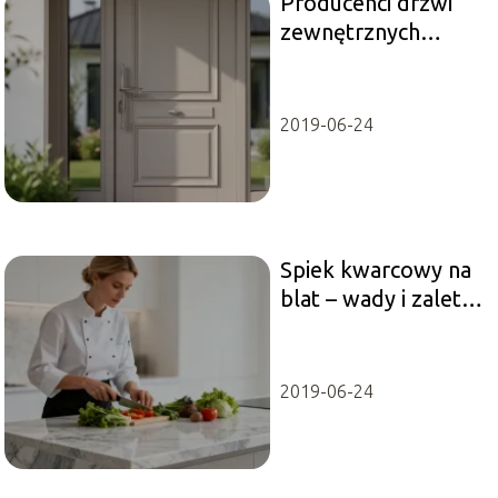
Producenci drzwi
zewnętrznych
ranking – które
firmy wybrać?
2019-06-24
Spiek kwarcowy na
blat – wady i zalety
tego rozwiązania
2019-06-24