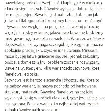
bawełnianą pościel niższej jakości kupimy już w okolicach
kilkudziesięciu złotych. Również wykazuje dobre działanie
termoizolacyjne. Bawełna jest naturalna, tak samo jak
jedwab. Dlatego pościel kupujemy tak samo – może być
używana bez względu na porę roku. Inwestując trochę
więcej pieniędzy w lepszą jakościowo bawełnę będziemy
mieć gwarancję trwałości na wiele lat. W przeciwieństwie
do jedwabiu, nie wymaga szczególnej pielęgnacji i można
spokojnie prać ją jak wszystkie inne ubrania. Minusem
może być jej łatwe gniecenie się. Jeśli jednak zakupimy
pościel z domieszką lnu, problem zostanie rozwiązany.
Bawełna występuje w kilku wariantach: satynowa, kora,
flanelowa i egipska.
Satynowa jest bardzo elegancka i błyszczy się. Kora to
najtańszy wariant, jej nazwa pochodzi od karbowanej
struktury materiału. Bawełnę flanelową najczęściej
wykorzystuje się w pościeli dla dzieci, gdyż jest najmiększa
i przyjemna. Egipski wariant to najbardziej wytrzymała,
jednak również najdroższa opcja.