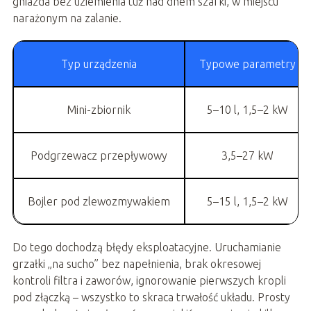
gniazda bez uziemienia tuż nad dnem szafki, w miejscu
narażonym na zalanie.
Typ urządzenia
Typowe parametry
Mini-zbiornik
5–10 l, 1,5–2 kW
Podgrzewacz przepływowy
3,5–27 kW
Bojler pod zlewozmywakiem
5–15 l, 1,5–2 kW
Do tego dochodzą błędy eksploatacyjne. Uruchamianie
grzałki „na sucho” bez napełnienia, brak okresowej
kontroli filtra i zaworów, ignorowanie pierwszych kropli
pod złączką – wszystko to skraca trwałość układu. Prosty