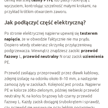
wyczuciem, kontrolując szczelność małymi krokami, na
przykład krótkim otwarciem zaworu.
Jak podłączyć część elektryczną?
Po stronie elektrycznej najpierw upewnij się
testerem
napięcia
, że w obwodzie faktycznie nie ma prądu.
Dopiero wtedy otwierasz skrzynkę przyłączeniową
podgrzewacza. Wewnątrz znajdziesz zaciski:
przewód
fazowy
L,
przewód neutralny
N oraz zacisk
uziemienia
PE.
Przewód zasilający przeprowadź przez dławik kablowy,
zdejmij izolację na odcinku około 8–10 mm, a następnie
zamocuj żyły w zaciskach. Kolejność jest prosta. Najpierw
PE w kolorze żółto‑zielonym, później niebieski przewód
neutralny N, na końcu brązowy lub czarny przewód
fazowy L. Każdy zacisk dociągnij śrubokrętem i sprawdź,
czy przewód nie wysuwa się przy lekkim pociągnięciu.