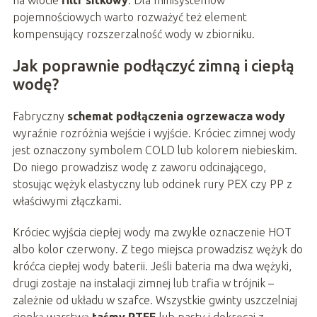
pojemnościowych warto rozważyć też element
kompensujący rozszerzalność wody w zbiorniku.
Jak poprawnie podłączyć zimną i ciepłą
wodę?
Fabryczny
schemat podłączenia ogrzewacza wody
wyraźnie rozróżnia wejście i wyjście. Króciec zimnej wody
jest oznaczony symbolem COLD lub kolorem niebieskim.
Do niego prowadzisz wodę z zaworu odcinającego,
stosując wężyk elastyczny lub odcinek rury PEX czy PP z
właściwymi złączkami.
Króciec wyjścia ciepłej wody ma zwykle oznaczenie HOT
albo kolor czerwony. Z tego miejsca prowadzisz wężyk do
króćca ciepłej wody baterii. Jeśli bateria ma dwa wężyki,
drugi zostaje na instalacji zimnej lub trafia w trójnik –
zależnie od układu w szafce. Wszystkie gwinty uszczelniaj
cienką warstwą
taśmy PTFE
lub pasty i dokręcaj z