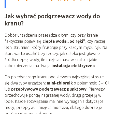
Jak wybrać podgrzewacz wody do
kranu?
Dobór urządzenia przesądza o tym, czy przy kranie
faktycznie pojawi się
ciepła woda „od ręki”
, czy raczej
letni strumień, który frustruje przy każdym myciu rąk. Na
start warto ustalić trzy rzeczy: jak daleko jest główne
źródło ciepłej wody, ile miejsca masz w szafce i jakie
zabezpieczenia ma Twoja
instalacja elektryczna
.
Do pojedynczego kranu pod zlewem najczęściej stosuje
się dwa typy urządzeń:
mini‑zbiornik
o pojemności 5–10 l
lub
przepływowy podgrzewacz punktowy
. Pierwszy
przechowuje porcję nagrzanej wody, drugi grzeje ją w
locie. Każde rozwiązanie ma inne wymagania dotyczące
mocy, przepływu i miejsca montażu, dlatego dobrze je
porównać przed zakupem.