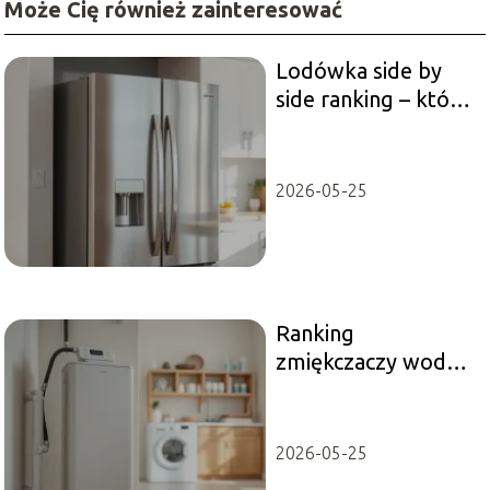
Może Cię również zainteresować
Lodówka side by
side ranking – które
modele wybrać?
2026-05-25
Ranking
zmiękczaczy wody –
który model wybrać
do domu?
2026-05-25