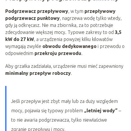
Podgrzewacz przepływowy
, w tym
przepływowy
podgrzewacz punktowy
, nagrzewa wodę tylko wtedy,
gdy ją odkręcasz. Nie ma zbiornika, za to potrzebuje
zdecydowanie większej mocy. Typowe zakresy to od
3,5
kW do 27 kW
, a urządzenia powyżej kilku kilowatów
wymagają zwykle
obwodu dedykowanego
i przewodu o
odpowiednim
przekroju przewodu
.
Aby grzałka zadziałała, urządzenie musi mieć zapewniony
minimalny przepływ roboczy
.
Jeśli przepływ jest zbyt mały lub za duży względem
mocy, pojawia się typowy problem
„letniej wody”
–
to nie awaria podgrzewacza, tylko niewłaściwe
zgranie przepływu i mocy.