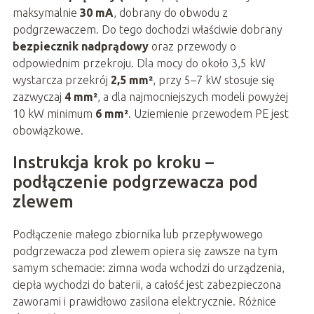
maksymalnie
30 mA
, dobrany do obwodu z
podgrzewaczem. Do tego dochodzi właściwie dobrany
bezpiecznik nadprądowy
oraz przewody o
odpowiednim przekroju. Dla mocy do około 3,5 kW
wystarcza przekrój
2,5 mm²
, przy 5–7 kW stosuje się
zazwyczaj
4 mm²
, a dla najmocniejszych modeli powyżej
10 kW minimum
6 mm²
. Uziemienie przewodem PE jest
obowiązkowe.
Instrukcja krok po kroku –
podłączenie podgrzewacza pod
zlewem
Podłączenie małego zbiornika lub przepływowego
podgrzewacza pod zlewem opiera się zawsze na tym
samym schemacie: zimna woda wchodzi do urządzenia,
ciepła wychodzi do baterii, a całość jest zabezpieczona
zaworami i prawidłowo zasilona elektrycznie. Różnice