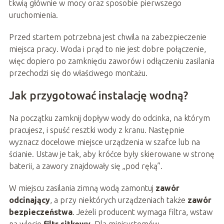
tkwią głównie w mocy oraz sposobie pierwszego
uruchomienia.
Przed startem potrzebna jest chwila na zabezpieczenie
miejsca pracy. Woda i prąd to nie jest dobre połączenie,
więc dopiero po zamknięciu zaworów i odłączeniu zasilania
przechodzi się do właściwego montażu.
Jak przygotować instalację wodną?
Na początku zamknij dopływ wody do odcinka, na którym
pracujesz, i spuść resztki wody z kranu. Następnie
wyznacz docelowe miejsce urządzenia w szafce lub na
ścianie. Ustaw je tak, aby króćce były skierowane w stronę
baterii, a zawory znajdowały się „pod ręką”.
W miejscu zasilania zimną wodą zamontuj
zawór
odcinający
, a przy niektórych urządzeniach także
zawór
bezpieczeństwa
. Jeżeli producent wymaga filtra, wstaw
na wlocie
filtr sitkowy
. Dla minisystemów