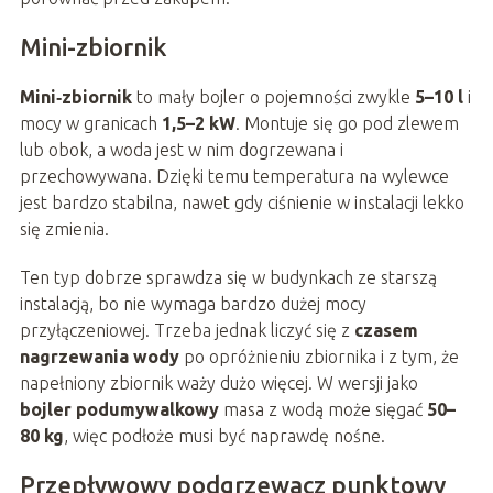
Mini-zbiornik
Mini‑zbiornik
to mały bojler o pojemności zwykle
5–10 l
i
mocy w granicach
1,5–2 kW
. Montuje się go pod zlewem
lub obok, a woda jest w nim dogrzewana i
przechowywana. Dzięki temu temperatura na wylewce
jest bardzo stabilna, nawet gdy ciśnienie w instalacji lekko
się zmienia.
Ten typ dobrze sprawdza się w budynkach ze starszą
instalacją, bo nie wymaga bardzo dużej mocy
przyłączeniowej. Trzeba jednak liczyć się z
czasem
nagrzewania wody
po opróżnieniu zbiornika i z tym, że
napełniony zbiornik waży dużo więcej. W wersji jako
bojler podumywalkowy
masa z wodą może sięgać
50–
80 kg
, więc podłoże musi być naprawdę nośne.
Przepływowy podgrzewacz punktowy