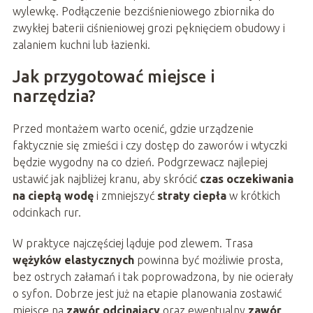
wylewkę. Podłączenie bezciśnieniowego zbiornika do
zwykłej baterii ciśnieniowej grozi pęknięciem obudowy i
zalaniem kuchni lub łazienki.
Jak przygotować miejsce i
narzędzia?
Przed montażem warto ocenić, gdzie urządzenie
faktycznie się zmieści i czy dostęp do zaworów i wtyczki
będzie wygodny na co dzień. Podgrzewacz najlepiej
ustawić jak najbliżej kranu, aby skrócić
czas oczekiwania
na ciepłą wodę
i zmniejszyć
straty ciepła
w krótkich
odcinkach rur.
W praktyce najczęściej ląduje pod zlewem. Trasa
wężyków elastycznych
powinna być możliwie prosta,
bez ostrych załamań i tak poprowadzona, by nie ocierały
o syfon. Dobrze jest już na etapie planowania zostawić
miejsce na
zawór odcinający
oraz ewentualny
zawór