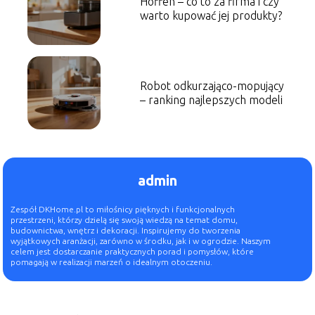
Hoffen – co to za firma i czy
warto kupować jej produkty?
Robot odkurzająco-mopujący
– ranking najlepszych modeli
admin
Zespół DKHome.pl to miłośnicy pięknych i funkcjonalnych
przestrzeni, którzy dzielą się swoją wiedzą na temat domu,
budownictwa, wnętrz i dekoracji. Inspirujemy do tworzenia
wyjątkowych aranżacji, zarówno w środku, jak i w ogrodzie. Naszym
celem jest dostarczanie praktycznych porad i pomysłów, które
pomagają w realizacji marzeń o idealnym otoczeniu.