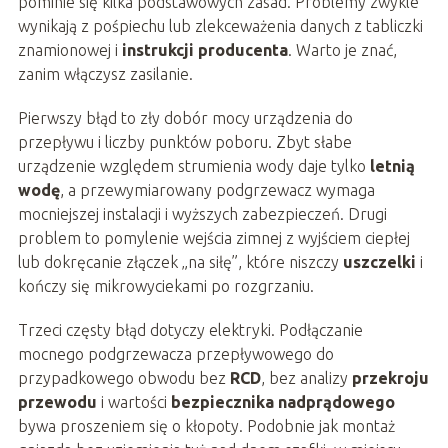
pominie się kilka podstawowych zasad. Problemy zwykle
wynikają z pośpiechu lub zlekceważenia danych z tabliczki
znamionowej i
instrukcji producenta
. Warto je znać,
zanim włączysz zasilanie.
Pierwszy błąd to zły dobór mocy urządzenia do
przepływu i liczby punktów poboru. Zbyt słabe
urządzenie względem strumienia wody daje tylko
letnią
wodę
, a przewymiarowany podgrzewacz wymaga
mocniejszej instalacji i wyższych zabezpieczeń. Drugi
problem to pomylenie wejścia zimnej z wyjściem ciepłej
lub dokręcanie złączek „na siłę”, które niszczy
uszczelki
i
kończy się mikrowyciekami po rozgrzaniu.
Trzeci częsty błąd dotyczy elektryki. Podłączanie
mocnego podgrzewacza przepływowego do
przypadkowego obwodu bez
RCD
, bez analizy
przekroju
przewodu
i wartości
bezpiecznika nadprądowego
bywa proszeniem się o kłopoty. Podobnie jak montaż