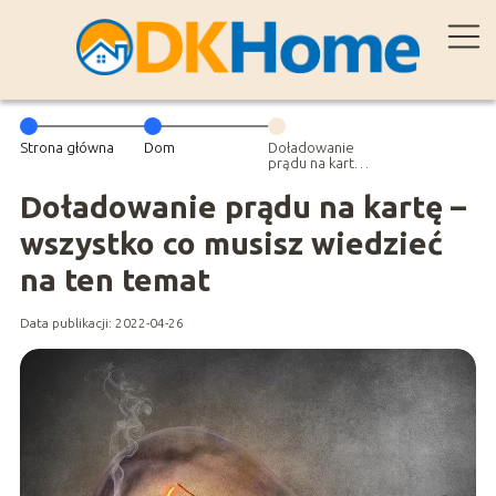
Strona główna
Dom
Doładowanie
prądu na kartę –
wszystko co
musisz wiedzieć
Doładowanie prądu na kartę –
na ten temat
wszystko co musisz wiedzieć
na ten temat
Data publikacji: 2022-04-26