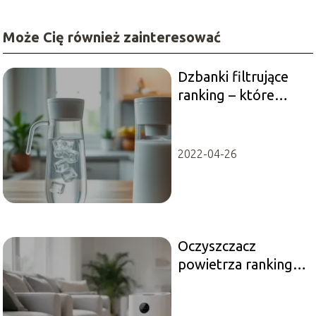
Może Cię również zainteresować
Dzbanki filtrujące
ranking – które
modele są
najlepsze?
2022-04-26
Oczyszczacz
powietrza ranking –
który model wybrać
do domu?