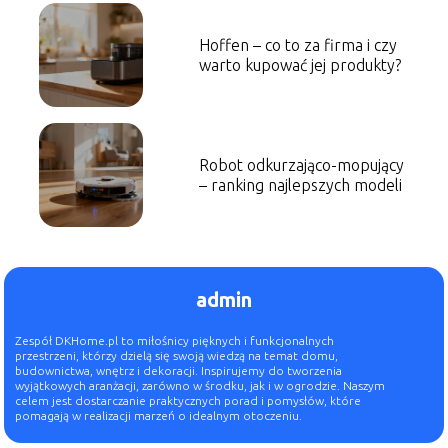
Hoffen – co to za firma i czy
warto kupować jej produkty?
Robot odkurzająco-mopujący
– ranking najlepszych modeli
admin
Zespół DKHome.pl to miłośnicy pięknych i funkcjonalnych
przestrzeni, którzy dzielą się swoją wiedzą na temat domu,
budownictwa, wnętrz i dekoracji. Inspirujemy do tworzenia
wyjątkowych aranżacji, zarówno w środku, jak i w ogrodzie. Naszym
celem jest dostarczanie praktycznych porad i pomysłów, które
pomagają w realizacji marzeń o idealnym otoczeniu.