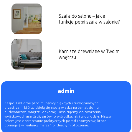
Szafa do salonu – jakie
funkcje pełni szafa w salonie?
Karnisze drewniane w Twoim
wnętrzu
admin
Zespół DKHome.pl to miłośnicy pięknych i funkcjonalnych
przestrzeni, którzy dzielą się swoją wiedzą na temat domu,
budownictwa, wnętrz i dekoracji. Inspirujemy do tworzenia
wyjątkowych aranżacji, zarówno w środku, jak i w ogrodzie. Naszym
celem jest dostarczanie praktycznych porad i pomysłów, które
pomagają w realizacji marzeń o idealnym otoczeniu.