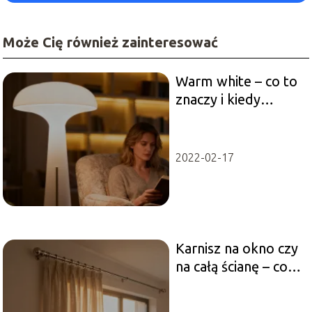
Może Cię również zainteresować
Warm white – co to
znaczy i kiedy
wybrać taką barwę
światła?
2022-02-17
Karnisz na okno czy
na całą ścianę – co
wybrać?