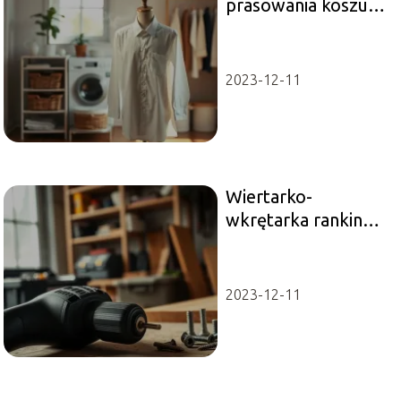
prasowania koszul
ranking – który
model wybrać?
2023-12-11
Wiertarko-
wkrętarka ranking –
najlepsze modele,
który wybrać?
2023-12-11