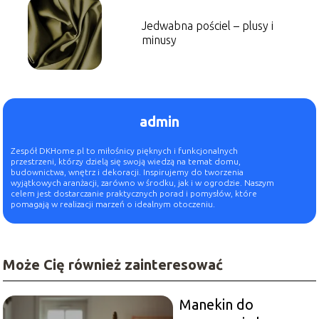
Jedwabna pościel – plusy i
minusy
admin
Zespół DKHome.pl to miłośnicy pięknych i funkcjonalnych
przestrzeni, którzy dzielą się swoją wiedzą na temat domu,
budownictwa, wnętrz i dekoracji. Inspirujemy do tworzenia
wyjątkowych aranżacji, zarówno w środku, jak i w ogrodzie. Naszym
celem jest dostarczanie praktycznych porad i pomysłów, które
pomagają w realizacji marzeń o idealnym otoczeniu.
Może Cię również zainteresować
Manekin do