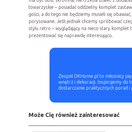
ma być dość skromna, nie trzeba szaleć z dodatka
towarzyskie – posiadać oddzielny komplet zasta
gości, a do tego nie będziemy musieli się obawiać,
porysowane. Jeśli jednak chcemy spróbować cze
stylu retro – wyglądający na nieco stary komplet 
prezentować się naprawdę interesująco.
Zespół DKHome.pl to miłośnicy pięk
wnętrz i dekoracji. Inspirujemy do
dostarczanie praktycznych porad i
Może Cię również zainteresować