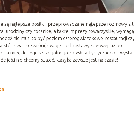
e są najlepsze posiłki i przeprowadzane najlepsze rozmowy z 
więta, urodziny czy rocznice, a także imprezy towarzyskie, wymaga
Chociaż nie musi to być poziom czterogwiazdkowej restauracji cz
na które warto zwrócić uwagę – od zastawy stołowej, aż po
rzeba mieć do tego szczególnego zmysłu artystycznego – wysta
e jeśli nie chcemy szaleć, klasyka zawsze jest na czasie!
on