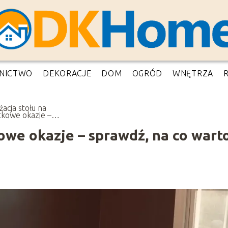
NICTWO
DEKORACJE
DOM
OGRÓD
WNĘTRZA
żacja stołu na
tkowe okazje –
wdź, na co warto
cić uwagę!
owe okazje – sprawdź, na co wart