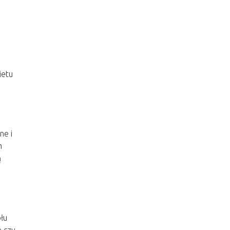
ietu
ne i
m
ą
łu