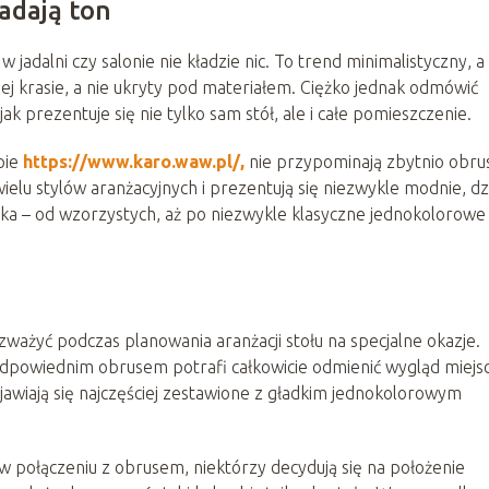
nadają ton
jadalni czy salonie nie kładzie nic. To trend minimalistyczny, a
łnej krasie, a nie ukryty pod materiałem. Ciężko jednak odmówić
ak prezentuje się nie tylko sam stół, ale i całe pomieszczenie.
pie
https://www.karo.waw.pl/,
nie przypominają zbytnio obru
lu stylów aranżacyjnych i prezentują się niezwykle modnie, dz
uka – od wzorzystych, aż po niezwykle klasyczne jednokolorowe
ważyć podczas planowania aranżacji stołu na specjalne okazje.
 odpowiednim obrusem potrafi całkowicie odmienić wygląd miejs
awiają się najczęściej zestawione z gładkim jednokolorowym
w połączeniu z obrusem, niektórzy decydują się na położenie