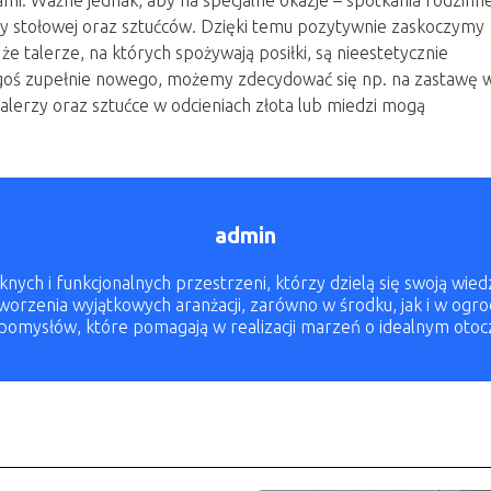
mi. Ważne jednak, aby na specjalne okazje – spotkania rodzinn
wy stołowej oraz sztućców. Dzięki temu pozytywnie zaskoczymy
 że talerze, na których spożywają posiłki, są nieestetycznie
goś zupełnie nowego, możemy zdecydować się np. na zastawę 
talerzy oraz sztućce w odcieniach złota lub miedzi mogą
admin
nych i funkcjonalnych przestrzeni, którzy dzielą się swoją wi
 tworzenia wyjątkowych aranżacji, zarówno w środku, jak i w ogr
 pomysłów, które pomagają w realizacji marzeń o idealnym otoc