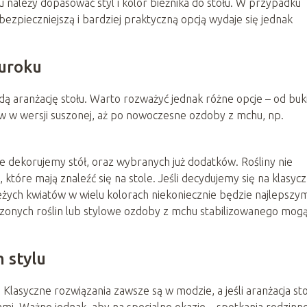
u należy dopasować styl i kolor bieżnika do stołu. W przypadku
ezpieczniejszą i bardziej praktyczną opcją wydaje się jednak
 uroku
ą aranżację stołu. Warto rozważyć jednak różne opcje – od buk
ów w wersji suszonej, aż po nowoczesne ozdoby z mchu, np.
e dekorujemy stół, oraz wybranych już dodatków. Rośliny nie
które mają znaleźć się na stole. Jeśli decydujemy się na klasycz
eżych kwiatów w wielu kolorach niekoniecznie będzie najlepszy
szonych roślin lub stylowe ozdoby z mchu stabilizowanego mog
 stylu
 Klasyczne rozwiązania zawsze są w modzie, a jeśli aranżacja sto