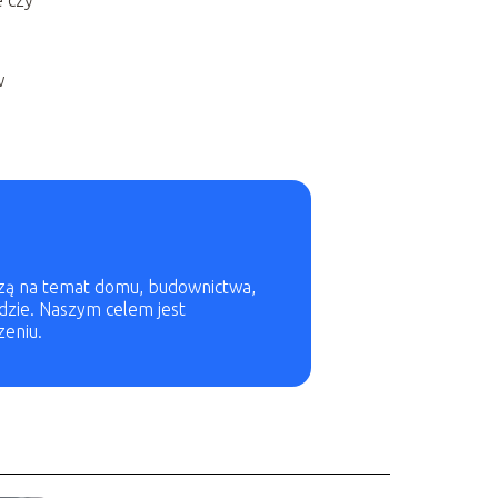
e czy
w
edzą na temat domu, budownictwa,
odzie. Naszym celem jest
zeniu.