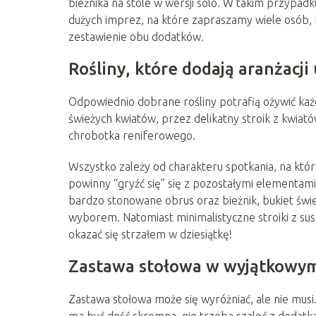
bieżnika na stole w wersji solo. W takim przypadk
dużych imprez, na które zapraszamy wiele osób, b
zestawienie obu dodatków.
Rośliny, które dodają aranżacji
Odpowiednio dobrane rośliny potrafią ożywić każd
świeżych kwiatów, przez delikatny stroik z kwiat
chrobotka reniferowego.
Wszystko zależy od charakteru spotkania, na któr
powinny “gryźć się” się z pozostałymi elementami, 
bardzo stonowane obrus oraz bieżnik, bukiet świ
wyborem. Natomiast minimalistyczne stroiki z su
okazać się strzałem w dziesiątkę!
Zastawa stołowa w wyjątkowym
Zastawa stołowa może się wyróżniać, ale nie musi.