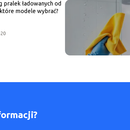
g pralek ładowanych od
 które modele wybrać?
-20
formacji?