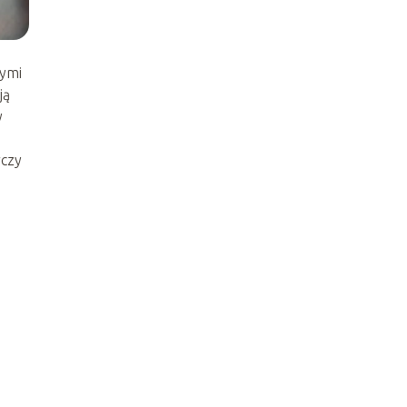
tymi
ją
y
rczy